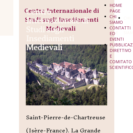
HOME
Centro Internazionale di
Centro
PAGE
CHI
HOME
CHI
Studi sugli Insediamenti
Internazionale di
SIAMO
Studi sugli
Medievali
CONTATTI
PAGE
SIA
ED
Insediamenti
EVENTI
PUBBLICAZ
Medievali
DIRETTIVO
E
COMITATO
SCIENTIFIC
Saint-Pierre-de-Chartreuse
(Isère-France). La Grande