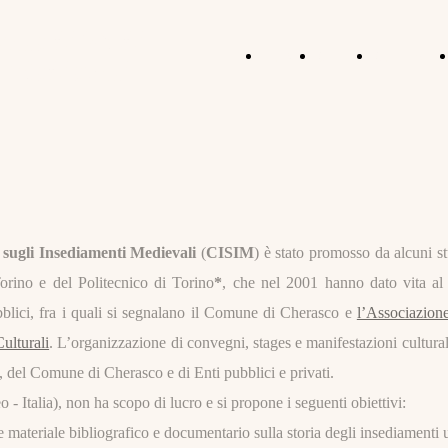
ale di Studi
HOME
CHI
CONTATTI
i Medievali
PAGE
SIAMO
ED EVENTI
 sugli Insediamenti Medievali
(
CISIM
) è stato promosso da alcuni st
orino e del Politecnico di Torino
*
, che nel 2001 hanno dato vita al 
bblici, fra i quali si segnalano il Comune di Cherasco e
l’Associazion
ulturali
. L’organizzazione di convegni, stages e manifestazioni cultura
 del Comune di Cherasco e di Enti pubblici e privati.
 Italia), non ha scopo di lucro e si propone i seguenti obiettivi:
 materiale bibliografico e documentario sulla storia degli insediamenti um