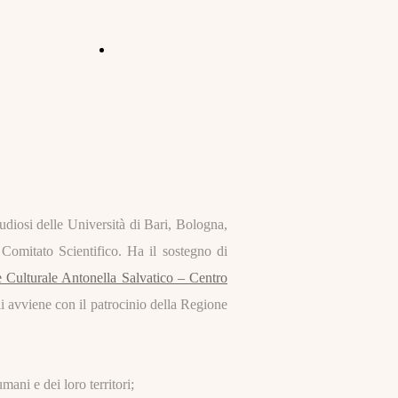
PUBBLICAZIONI
DIRETTIVO E
COMITATO
SCIENTIFICO
udiosi delle Università di Bari, Bologna,
Comitato Scientifico. Ha il sostegno di
e Culturale Antonella Salvatico – Centro
li avviene con il patrocinio della Regione
ani e dei loro territori;