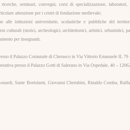
ricerche, seminari, convegni, corsi di specializzazione, laboratori, 
rticolare attenzione per i centri di fondazione medievale;
ne alle istituzioni universitarie, scolastiche e pubbliche del territ
i culturali (storici, archeologici, architettonici, artistici, urbanistici,
namento per insegnanti.
presso il Palazzo Comunale di Cherasco in Via Vittorio Emanuele II, 7
operativa presso il Palazzo Gotti di Salerano in Via Ospedale, 40 – 120
onardi, Sante Bortolami, Giovanni Cherubini, Rinaldo Comba, Raffae